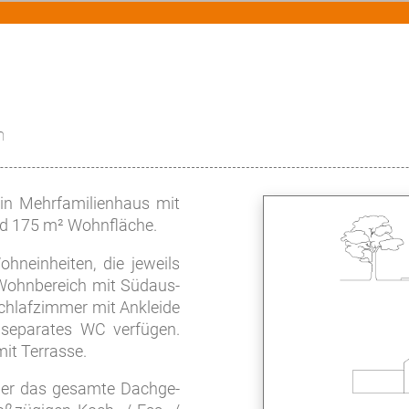
n
 Mehr­fa­mi­li­en­haus mit
nd 175 m² Wohn­flä­che.
n­ein­hei­ten, die je­weils
/ Wohnbereich mit Süd­aus­
schlaf­zim­mer mit An­klei­de
se­pa­ra­tes WC verfügen.
it Ter­ras­se.
über das ge­sam­te Dach­ge­