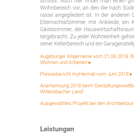
schoss. Auch hier fin­det man einen gro
Wohn­be­reich vor, an den die nach Sü­den 
ras­se an­ge­glie­dert ist. In der an­de­re
El­tern­schlaf­zim­mer mit An­klei­de, ein
Gäs­te­zim­mer, der Haus­wirt­schafts­
ter­ge­bracht. Zu je­der Wohn­ein­heit ge­hör
sen­er Kel­ler­be­reich und ein Ga­ra­gen­stell
Augsburger Allgemeine vom 21.06.2018: B
Wohnen und Arbeiten
▸
Pressebericht myHeimat vom Juni 2018
▸
Anerkennung 2018 beim Gestaltungswettb
Wittelsbacher Land"
Ausgewähltes Projekt bei den Architektou
Leistungen