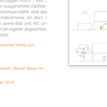
ß­zü­gi­gen Koch- / Ess- /
aus­ge­rich­te­te Dach­ter­
n Ge­schoss-Hälf­te sind das
 Kin­der­zim­mer, ein Büro /
raum sowie Bad und WC un­
t ein ei­gen­er ab­ge­schlos­
­platz.
leibende Werte zum
ewerb: "Besser Bauen im
ren 2018