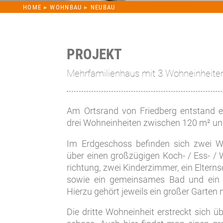
HOME
▸
WOHNBAU
▸
NEUBAU
PROJEKT
Mehrfamilienhaus mit 3 Wohneinheite
Am Ortsrand von Fried­berg ent­stand ein
drei Wohn­ein­hei­ten zwi­schen 120 m² u
Im Erd­ge­schoss be­fin­den sich zwei Woh
über ei­nen groß­zü­gi­gen Koch- / Ess- 
rich­tung, zwei Kin­der­zim­mer, ein El­tern­
so­wie ein ge­mein­sam­es Bad und ein 
Hier­zu ge­hört je­weils ein großer Gar­ten m
Die dritte Wohn­ein­heit er­streckt sich 