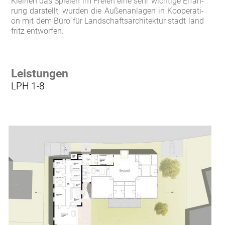
Klei­nen das Spie­len im Frei­en ei­ne sehr wich­ti­ge Er­fah­
rung dar­stellt, wur­den die Au­ßen­an­la­gen in Ko­ope­ra­ti­
on mit dem Bü­ro für Land­schafts­ar­chi­tek­tur stadt land
fritz ent­wor­fen.
Leistungen
LPH 1-8