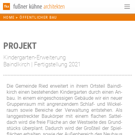
HOME
▸
ÖFFENTLICHER BAU
PROJEKT
Kindergarten-Erweiterung
Baindlkirch | Fertigstellung 2021
Die Ge­mein­de Ried er­wei­tert in ih­rem Orts­teil Ba­indl­
kirch ei­nen be­ste­hen­den Kin­der­gar­ten durch ei­nen An­
bau. In ei­nem ein­ge­schos­si­gen Ge­bäu­de wir ein neu­er
Grup­pen­raum mit an­gren­zen­dem Schlaf- und Wi­ckel­
raum so­wie Be­rei­che der Ver­wal­tung ent­ste­hen. Als
lang­ge­streck­ter Bau­kör­per mit ei­nem fla­chen Sat­tel­
dach wird die freie Flä­che an der West­sei­te des Grund­
stücks über­plant. Da­durch wird der Gro­ß­teil der Spiel­
flä­chen er­hal­ten, so­wie der Au­ßen­be­reich des Neu­baus