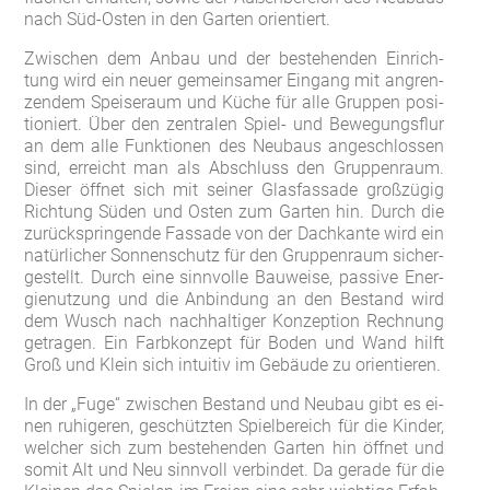
nach Süd-Os­ten in den Gar­ten ori­en­tiert.
Zwi­schen dem An­bau und der be­ste­hen­den Ein­rich­
tung wird ein neu­er ge­mein­sa­mer Ein­gang mit an­gren­
zen­dem Spei­se­raum und Kü­che für al­le Grup­pen po­si­
tio­niert. Über den zen­tra­len Spiel- und Be­we­gungs­flur
an dem al­le Funk­tio­nen des Neu­baus an­ge­schlos­sen
sind, er­reicht man als Ab­schluss den Grup­pen­raum.
Die­ser öff­net sich mit sei­ner Glas­fas­sa­de gro­ßzü­gig
Rich­tung Sü­den und Os­ten zum Gar­ten hin. Durch die
zu­rück­sprin­gen­de Fas­sa­de von der Dach­kan­te wird ein
na­tür­li­cher Son­nen­schutz für den Grup­pen­raum si­cher­
ge­stellt. Durch ei­ne sinn­vol­le Bau­wei­se, pas­si­ve En­er­
gie­nut­zung und die An­bin­dung an den Be­stand wird
dem Wusch nach nach­hal­ti­ger Kon­zep­ti­on Rech­nung
ge­tra­gen. Ein Farb­kon­zept für Bo­den und Wand hilft
Groß und Klein sich in­tui­tiv im Ge­bäu­de zu ori­en­tie­ren.
In der „Fu­ge“ zwi­schen Be­stand und Neu­bau gibt es ei­
nen ru­hi­ge­ren, ge­schütz­ten Spiel­be­reich für die Kin­der,
wel­cher sich zum be­ste­hen­den Gar­ten hin öff­net und
so­mit Alt und Neu sinn­voll ver­bin­det. Da ge­ra­de für die